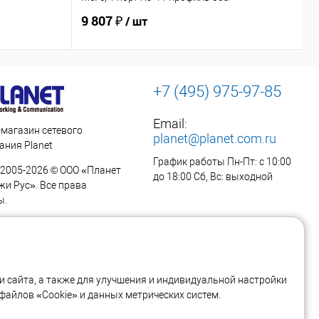
1
9 807 ₽
6
/ шт
+7 (495) 975-97-85
Email:
-магазин сетевого
planet@planet.com.ru
ания Planet
График работы Пн-Пт: с 10:00
 2005-2026 © ООО «Планет
до 18:00 Сб, Вс: выходной
жи Рус». Все права
ы.
осква, ул. Профсоюзная,
рп 1
ть на карте
 сайта, а также для улучшения и индивидуальной настройки
айлов «Cookie» и данных метрических систем.