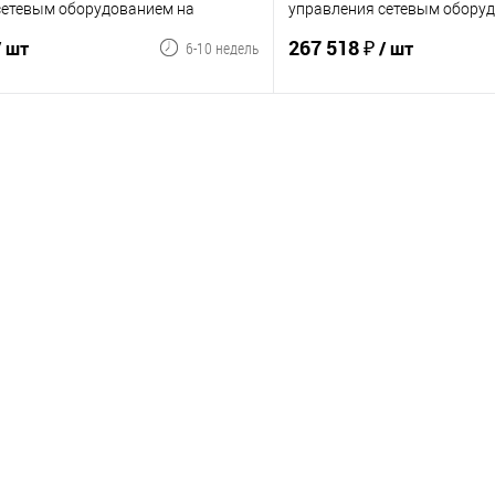
сетевым оборудованием на
управления сетевым обору
ой энергии, 5 портов RJ-45
дисплеем, 6 портов 10/100/
267 518 ₽
/ шт
/ шт
6-10 недель
Мб/с, 512 устройств
узлов по 1024 устройств
В корзину
В корз
В избранное
Сравнение