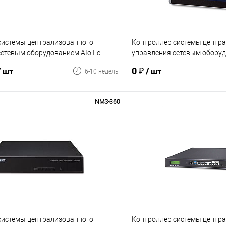
системы централизованного
Контроллер системы центр
сетевым оборудованием AIoT с
управления сетевым обору
портов 10/100/1000 Мб/с, до 3000
возобновляемой энергии с 
0 ₽
/ шт
/ шт
6-10 недель
10'', 1 порт 10/100/1000 Мб/
NMS-360
В корзину
В корз
В избранное
Сравнение
системы централизованного
Контроллер системы центр