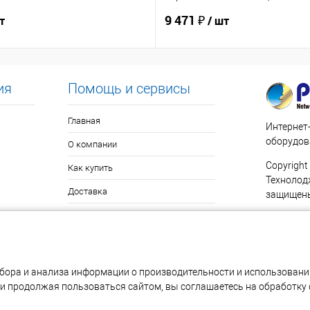
Мб/с
9 471 ₽
т
/ шт
ия
Помощь и сервисы
Главная
Интернет
оборудов
О компании
Copyright
Как купить
Технолод
Доставка
защищен
Гарантия
117485, М
Поддержка
84/32, ко
Контакты
Посмотре
бора и анализа информации о производительности и использовании
Политика в отношении обработки
 продолжая пользоваться сайтом, вы соглашаетесь на обработку ф
персональных данных