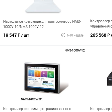
Контроллер 
Настольное крепление для контроллеров NMS-
управления 
1000V-10/NMS-1000V-12
дисплеем, 6 
19 547 ₽
265 568 ₽
/ шт
6-10 недель
узлов
NMS-1000V-12
В корзину
Сравнение
В избранное
Сравнение
Контроллер системы централизованного
Контроллер 