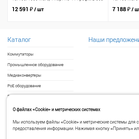
12 591 ₽
7 188 ₽
/ шт
/ ш
Каталог
Наши предложен
Коммутаторы
Промышленное оборудование
Медиаконвертеры
PoE оборудование
Беспроводное оборудование и IoT
Сетевая безопасность и
О файлах «Cookie» и метрических системах
управление
Мы используем файлы «Cookie» и метрические системы для с
IP-видеонаблюдение
предоставления информации. Нажимая кнопку «Принять» или
IP-телефония