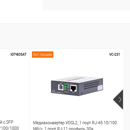
IGT-805AT
Хит продаж
VC-231
 с SFP
М
Медиаконвертер VDSL2, 1 порт RJ-45 10/100
/100/1000
1
Мб/с, 1 порт RJ-11 профиль 30a