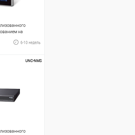
ализованного
дованием на
сенсорным дисплеем
6-10 недель
с, до 512 устройств
UNC-NMS
ину
В избранное
ализованного