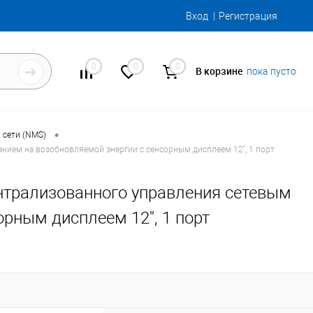
Вход
Регистрация
0
0
0
В корзине
пока пусто
•
 сети (NMS)
нием на возобновляемой энергии с сенсорным дисплеем 12'', 1 порт
ентрализованного управления сетевым
рным дисплеем 12'', 1 порт