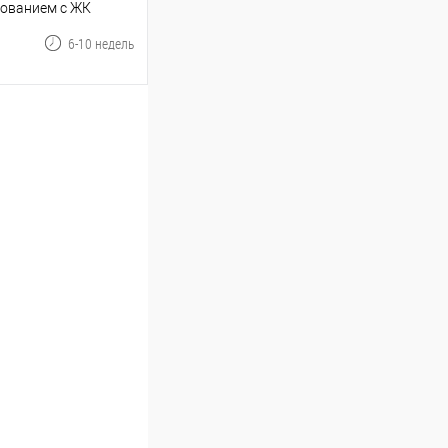
дованием с ЖК
1000 Мб/с, до 100
6-10 недель
ину
В избранное