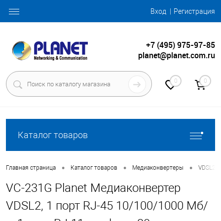
Вход
Регистрация
+7 (495) 975-97-85
planet@planet.com.ru
0
0
Каталог товаров
•
•
•
Главная страница
Каталог товаров
Медиаконвертеры
VDSL2 
VC-231G Planet Медиаконвертер
VDSL2, 1 порт RJ-45 10/100/1000 Мб/