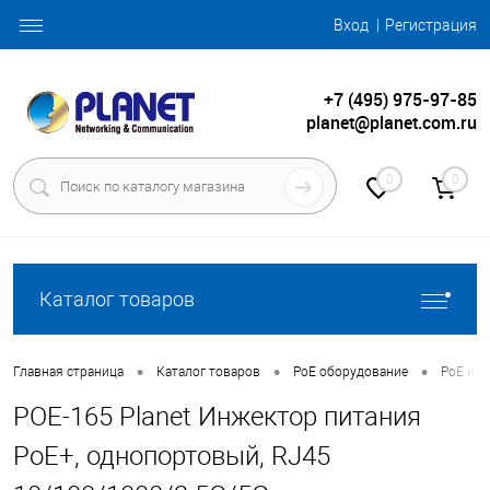
Вход
Регистрация
+7 (495) 975-97-85
planet@planet.com.ru
0
0
Каталог товаров
•
•
•
Главная страница
Каталог товаров
PoE оборудование
PoE ин
POE-165 Planet Инжектор питания
PoE+, однопортовый, RJ45