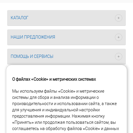
КАТАЛОГ
НАШИ ПРЕДЛОЖЕНИЯ
ПОМОЩЬ И СЕРВИСЫ
О файлах «Cookie» и метрических системах
Мы используем файлы «Cookie» и метрические
системы для сбора и анализа информации о
Интернет-магазин сетевого оборудования Planet
производительности и использовании сайта, а также
Copyright 2005-2026 © ООО «Планет Технолоджи Рус». Все
для улучшения и индивидуальной настройки
права защищены.
предоставления информации. Нажимая кнопку
«Принять» или продолжая пользоваться сайтом, вы
117485, Москва, ул. Профсоюзная, 84/32, корп 1
соглашаетесь на обработку файлов «Cookie» и данных