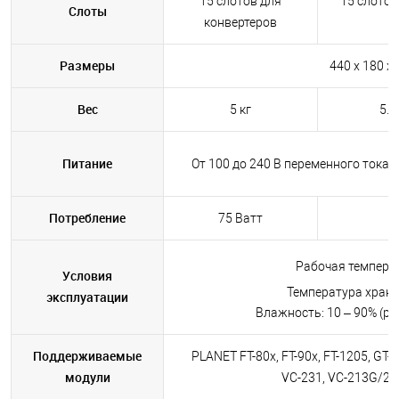
15 слотов для
15 слотов
Слоты
конвертеров
Размеры
440 x 180 x 
Вес
5 кг
5.5
Питание
От 100 до 240 В переменного тока, 
Потребление
75 Ватт
Рабочая температ
Условия
Температура хранен
эксплуатации
Влажность: 10 – 90% (раб
Поддерживаемые
PLANET FT-80x, FT-90x, FT-1205, GT-
модули
VC-231, VC-213G/232