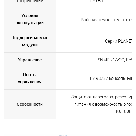
Потребление
120 Ватт
Условия
Рабочая температура: от 0 
эксплуатации
Поддерживаемые
Серии PLANET F
модули
Управление
SNMP v1/v2C, Веб–и
Порты
1 x RS232 консольный 
управления
Защита от перегрева, резервиро
Особенности
питания с возможностью горя
10/100BAS