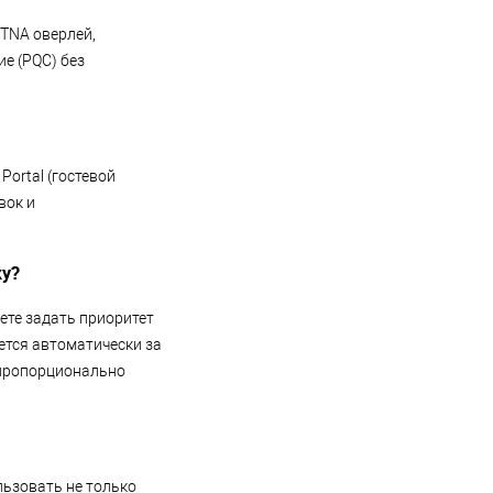
ZTNA оверлей,
е (PQC) без
Portal (гостевой
вок и
ку?
ете задать приоритет
ется автоматически за
 пропорционально
ользовать не только