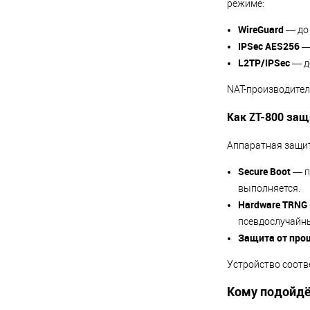
режиме:
WireGuard
— до 
IPSec AES256
— 
L2TP/IPSec
— д
NAT-производитель
Как ZT-800 за
Аппаратная защит
Secure Boot
— п
выполняется.
Hardware TRNG 
псевдослучайны
Защита от про
Устройство соотве
Кому подойдё