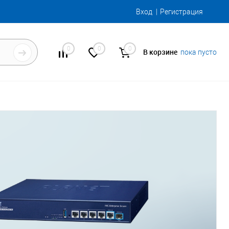
Вход
Регистрация
0
0
0
В корзине
пока пусто