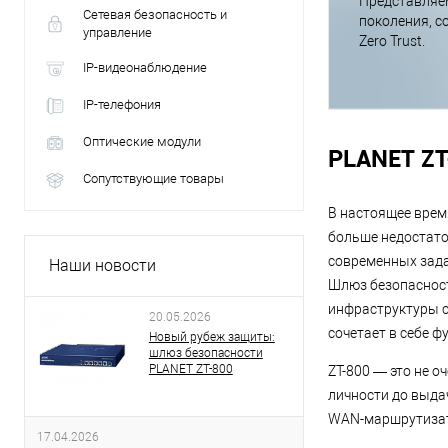
Представляе
Сетевая безопасность и
поколения, 
управление
Zero Trust.
IP-видеонаблюдение
IP-телефония
Оптические модули
PLANET ZT
Сопутствующие товары
В настоящее врем
больше недостато
современных зада
Наши новости
Шлюз безопаснос
инфраструктуры 
20.05.2026
сочетает в себе 
Новый рубеж защиты:
шлюз безопасности
PLANET ZT-800
ZT-800 — это не о
личности до выда
WAN-маршрутизато
17.04.2026