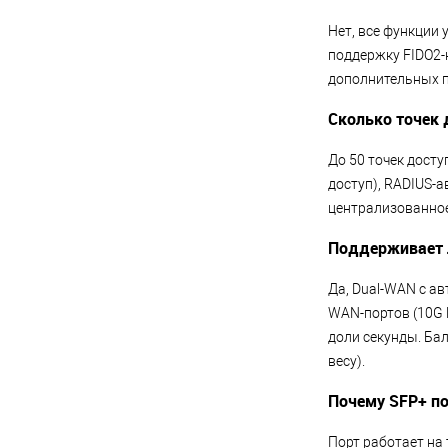
Нет, все функции 
поддержку FIDO2-
дополнительных п
Сколько точек 
До 50 точек досту
доступ), RADIUS-
централизованно
Поддерживает л
Да, Dual-WAN с а
WAN-портов (10G 
доли секунды. Ба
весу).
Почему SFP+ по
Порт работает на 