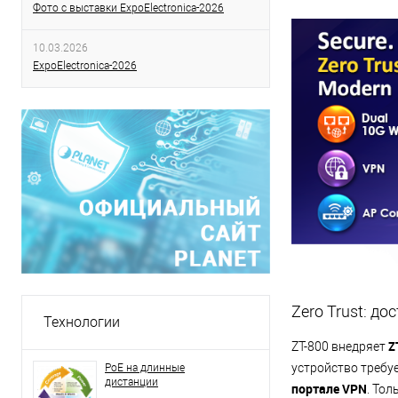
Фото с выставки ExpoElectronica-2026
10.03.2026
ExpoElectronica-2026
Zero Trust: д
Технологии
Z
ZT-800 внедряет
устройство требу
РoЕ на длинные
дистанции
портале VPN
. То