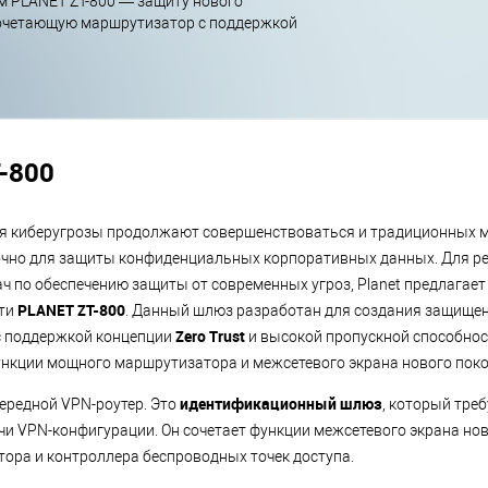
м PLANET ZT-800 — защиту нового
сочетающую маршрутизатор с поддержкой
-800
я киберугрозы продолжают совершенствоваться и традиционных м
чно для защиты конфиденциальных корпоративных данных. Для ре
ч по обеспечению защиты от современных угроз, Planet предлагает
PLANET ZT-800
ти
. Данный шлюз разработан для создания защищен
Zero Trust
с поддержкой концепции
и высокой пропускной способнос
функции мощного маршрутизатора и межсетевого экрана нового поко
идентификационный шлюз
чередной VPN-роутер. Это
, который тре
чи VPN-конфигурации. Он сочетает функции межсетевого экрана нов
ра и контроллера беспроводных точек доступа.