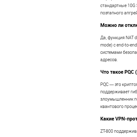
стандартные 10G 
поэтапного апгре
Можно ли отклю
Да, функция NAT d
mode) с end-to-e
системами безопа
адресов.
Что такое PQC 
PQC — это крипто
поддерживает гиб
злоумышленник пе
квантового процес
Какие VPN-про
ZT-800 поддержива