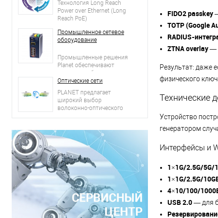
Технология Long Reach
Power over Ethernet (Long
FIDO2 passkey
—
Reach PoE)
TOTP (Google Aut
Промышленное сетевое
RADIUS-интегр
оборудование
ZTNA overlay
— 
Промышленные решения
Planet обеспечивают
Результат: даже 
надежное и безопасное
физического ключ
соединение для
Оптические cети
обеспечения непрерывной
PLANET предлагает
Технические д
промышленной
широкий выбор
эксплуатации в суровых
волоконно-оптического
условиях
сетевого оборудования
Устройство пост
генератором случа
Интерфейсы и 
1×1G/2.5G/5G/
1×1G/2.5G/10G
4×10/100/1000
USB 2.0
— для 
Резервирование