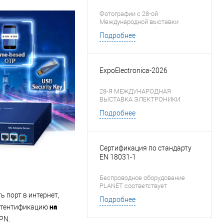
Фотографии с 28-ой
Международной выставки
электроники ExpoElectronica-
Подробнее
2026
ExpoElectronica-2026
28-Я МЕЖДУНАРОДНАЯ
ВЫСТАВКА ЭЛЕКТРОНИКИ
Подробнее
14–16 АПРЕЛЯ 2026 Москва, МВЦ
«Крокус Экспо», павильон № 3
Сертификация по стандарту
EN 18031-1
Беспроводное оборудование
PLANET соответствует
требованиям Директивы ЕС
ь порт в интернет,
Подробнее
Radio Equipment Directive
на
аутентификацию
стандарт EN 18031-1
PN.