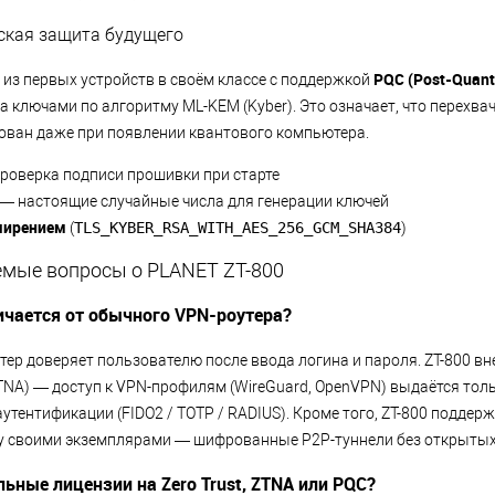
ская защита будущего
PQC (Post-Quant
 из первых устройств в своём классе с поддержкой
а ключами по алгоритму ML-KEM (Kyber). Это означает, что перехва
ован даже при появлении квантового компьютера.
роверка подписи прошивки при старте
— настоящие случайные числа для генерации ключей
ширением
(
TLS_KYBER_RSA_WITH_AES_256_GCM_SHA384
)
емые вопросы о PLANET ZT-800
ичается от обычного VPN-роутера?
р доверяет пользователю после ввода логина и пароля. ZT-800 вне
ZTNA) — доступ к VPN-профилям (WireGuard, OpenVPN) выдаётся тол
утентификации (FIDO2 / TOTP / RADIUS). Кроме того, ZT-800 поддер
 своими экземплярами — шифрованные P2P-туннели без открытых 
ьные лицензии на Zero Trust, ZTNA или PQC?