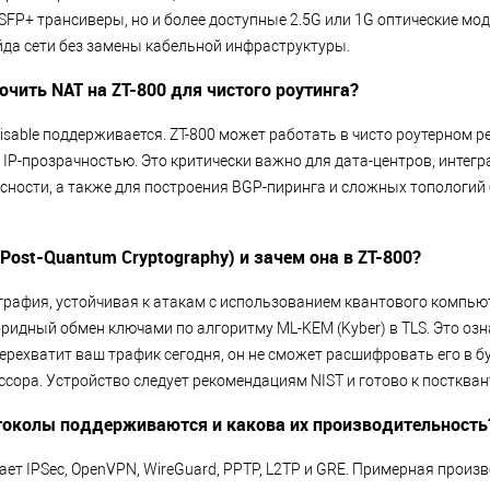
SFP+ трансиверы, но и более доступные 2.5G или 1G оптические мод
йда сети без замены кабельной инфраструктуры.
чить NAT на ZT-800 для чистого роутинга?
isable поддерживается. ZT-800 может работать в чисто роутерном ре
nd IP-прозрачностью. Это критически важно для дата-центров, инте
сности, а также для построения BGP-пиринга и сложных топологий
(Post-Quantum Cryptography) и зачем она в ZT-800?
графия, устойчивая к атакам с использованием квантового компьют
ридный обмен ключами по алгоритму ML-KEM (Kyber) в TLS. Это озна
рехватит ваш трафик сегодня, он не сможет расшифровать его в 
сора. Устройство следует рекомендациям NIST и готово к посткван
токолы поддерживаются и какова их производительность
ет IPSec, OpenVPN, WireGuard, PPTP, L2TP и GRE. Примерная произ