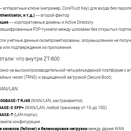
 аппаратные ключи (например, CoreTrust Key) для входа без парол
henticator, и т.д.)
— второй фактор
ация
— корпоративные домены и Active Directory
зашифрованные P2P-туннели между шлюзами без открытых порто
если учётные данные скомпрометированы, злоумышленник не получи
а или подтверждения из приложения.
етали: что внутри ZT-800
роено на высокопроизводительной четырёхъядерной платформе с 
йных чисел (TRNG) и защищённой загрузкой (Secure Boot).
WAN/LAN
10GBASE-T RJ45
(WAN/LAN, настраивается)
BASE-X SFP+
(WAN/LAN, любой трансивер от 1G до 10G)
BASE-T
(LAN-порты)
бэкапа конфигурации
 каналов (failover) и балансировка нагрузки
между двумя WAN