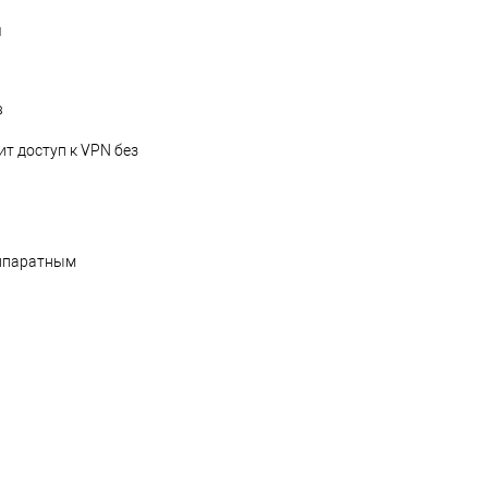
я
в
т доступ к VPN без
аппаратным