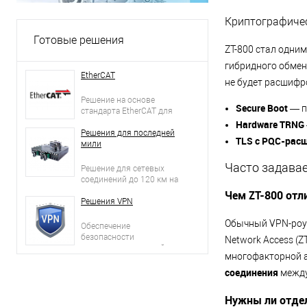
Криптографиче
Готовые решения
ZT-800 стал одним
гибридного обмен
EtherCAT
не будет расшифр
Решение на основе
Secure Boot
— п
стандарта EtherCAT для
промышленных систем
Hardware TRNG
автоматизации
Решения для последней
TLS с PQC-рас
мили
Часто задава
Решение для сетевых
соединений до 120 км на
основе оптических линии
Чем ZT-800 отл
связи
Решения VPN
Обычный VPN-роуте
Обеспечение
безопасности
Network Access (
корпоративных сетей на
многофакторной а
базе VPN протоколов
соединения
между
Нужны ли отдел