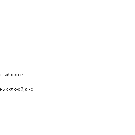
нный код не
ных ключей, а не