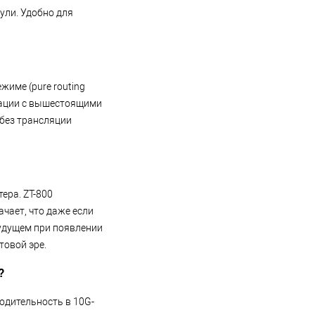
ули. Удобно для
жиме (pure routing
грации с вышестоящими
 без трансляции
ера. ZT-800
чает, что даже если
будущем при появлении
товой эре.
?
водительность в 10G-