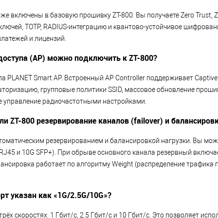
уже включены в базовую прошивку ZT-800. Вы получаете Zero Trust, 
ключей, TOTP, RADIUS-интеграцию и квантово-устойчивое шифровани
латежей и лицензий.
доступа (AP) можно подключить к ZT-800?
па PLANET Smart AP. Встроенный AP Controller поддерживает Captive 
авторизацию, групповые политики SSID, массовое обновление проши
е управление радиочастотными настройками.
и ZT-800 резервирование каналов (failover) и балансиров
втоматическим резервированием и балансировкой нагрузки. Вы мож
RJ45 и 10G SFP+). При обрыве основного канала резервный включа
лансировка работает по алгоритму Weight (распределение трафика
рт указан как «1G/2.5G/10G»?
трёх скоростях: 1 Гбит/с, 2.5 Гбит/с и 10 Гбит/с. Это позволяет исп