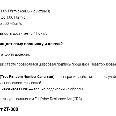
1.89 Гбит/с (самый быстрый)
до 1.06 Гбит/с
о 500 Мбит/с
ность достигает 9.4 Гбит/с.
щищает саму прошивку и ключи?
а корня доверия:
ри старте проверяется цифровая подпись прошивки. Неавторизова
(True Random Number Generator)
— генерация действительно случай
х последовательностей.
шивки через USB
— только подписанные образы.
тствует принципам EU Cyber Resilience Act (CRA).
т ZT-800