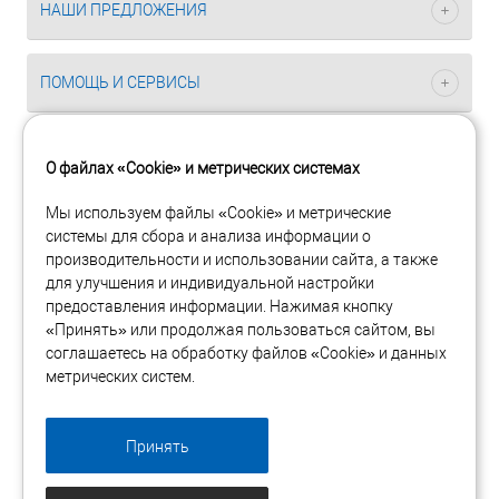
НАШИ ПРЕДЛОЖЕНИЯ
ПОМОЩЬ И СЕРВИСЫ
О файлах «Cookie» и метрических системах
Мы используем файлы «Cookie» и метрические
системы для сбора и анализа информации о
Интернет-магазин сетевого оборудования Planet
производительности и использовании сайта, а также
Copyright 2005-2026 © ООО «Планет Технолоджи Рус». Все
для улучшения и индивидуальной настройки
права защищены.
предоставления информации. Нажимая кнопку
«Принять» или продолжая пользоваться сайтом, вы
117485, Москва, ул. Профсоюзная, 84/32, корп 1
соглашаетесь на обработку файлов «Cookie» и данных
метрических систем.
Посмотреть на карте
+7 (495) 975-97-85
Принять