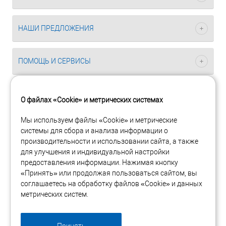
НАШИ ПРЕДЛОЖЕНИЯ
ПОМОЩЬ И СЕРВИСЫ
О файлах «Cookie» и метрических системах
Мы используем файлы «Cookie» и метрические
системы для сбора и анализа информации о
Интернет-магазин сетевого оборудования Planet
производительности и использовании сайта, а также
Copyright 2005-2026 © ООО «Планет Технолоджи Рус». Все
для улучшения и индивидуальной настройки
права защищены.
предоставления информации. Нажимая кнопку
«Принять» или продолжая пользоваться сайтом, вы
117485, Москва, ул. Профсоюзная, 84/32, корп 1
соглашаетесь на обработку файлов «Cookie» и данных
метрических систем.
Посмотреть на карте