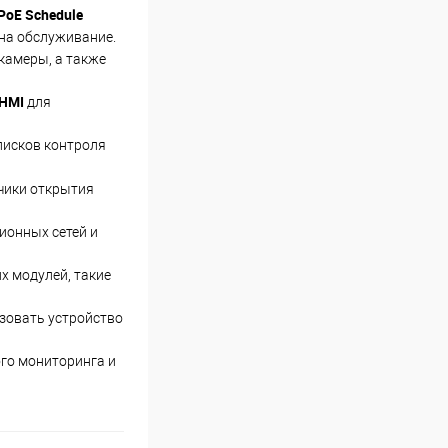
PoE Schedule
на обслуживание.
камеры, а также
HMI
для
списков контроля
чики открытия
ионных сетей и
х модулей, такие
зовать устройство
го мониторинга и