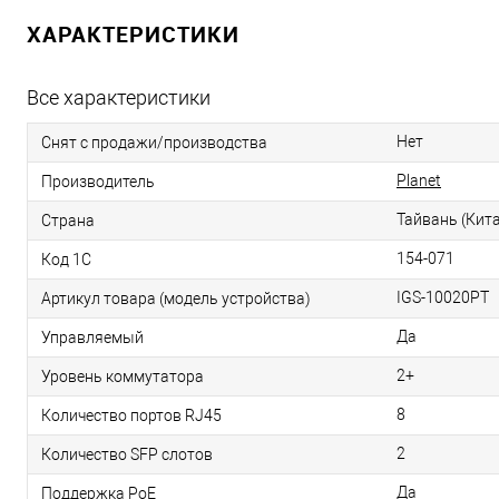
ХАРАКТЕРИСТИКИ
Все характеристики
Нет
Снят с продажи/производства
Planet
Производитель
Тайвань (Кит
Страна
154-071
Код 1С
IGS-10020PT
Артикул товара (модель устройства)
Да
Управляемый
2+
Уровень коммутатора
8
Количество портов RJ45
2
Количество SFP слотов
Да
Поддержка PoE