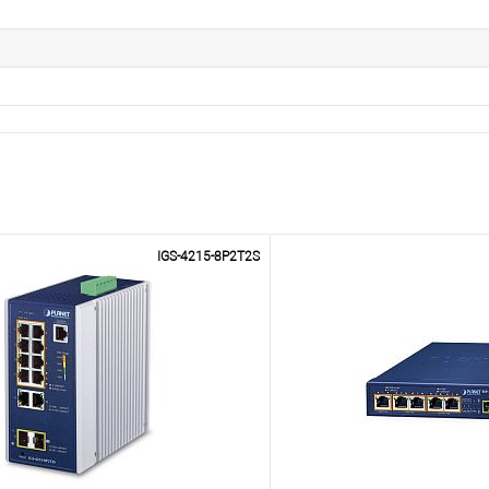
IGS-4215-8P2T2S