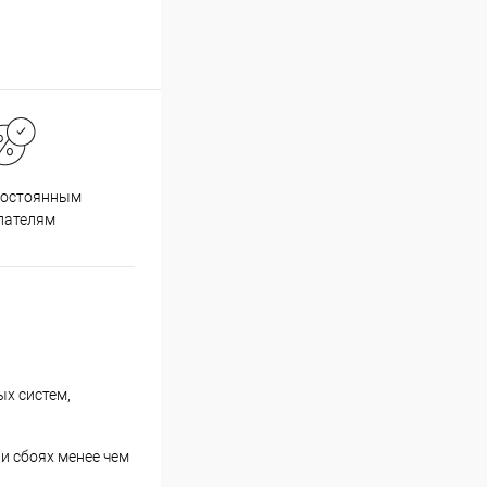
постоянным
пателям
х систем,
и сбоях менее чем