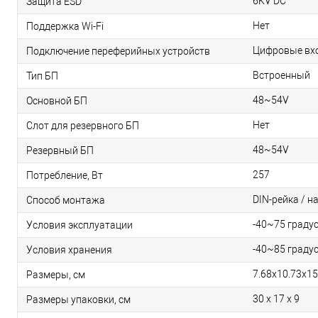
6KV DC
Защита ESD
Нет
Поддержка Wi-Fi
Цифровые вх
Подключение переферийных устройств
Встроенный
Тип БП
48~54V
Основной БП
Нет
Слот для резервного БП
48~54V
Резервный БП
257
Потребление, Вт
DIN-рейка / на
Способ монтажа
-40~75 граду
Условия эксплуатации
-40~85 граду
Условия хранения
7.68x10.73x15
Размеры, см
30 x 17 x 9
Размеры упаковки, см