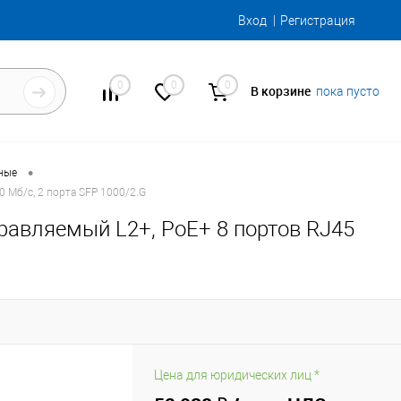
Вход
Регистрация
0
0
0
В корзине
пока пусто
•
ные
 Мб/с, 2 порта SFP 1000/2.G
равляемый L2+, PoE+ 8 портов RJ45
Цена для юридических лиц *