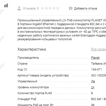
Отзывов: 0
Добавить отзыв
Промышленный управляемый L2+ PoE-коммутатор PLANET IG
8 портами Gigabit Ethernet с поддержкой стандарта 802.3at и 2
для высокоскоростной передачи данных. Коммутатор рассчи
в экстремальных температурных условиях от -40 до 75℃ и об
надежную работу критически важных сетей благодаря подде
резервирования кольцевых топологий.
Характеристики:
Все хара
Производитель
Planet
Страна
Тайвань (
Код 1С
154-071
Артикул товара (модель устройства)
IGS-10020
Управляемый
Да
Уровень коммутатора
2+
Количество портов RJ45
8
Стандарт PoE
802.3af / 8
Мощность PoE на порт, Вт
36