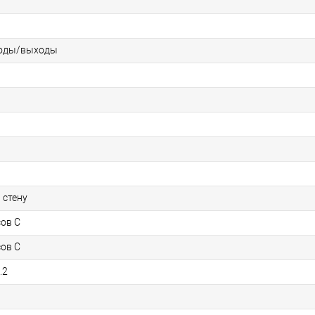
оды/выходы
 стену
сов C
сов C
.2