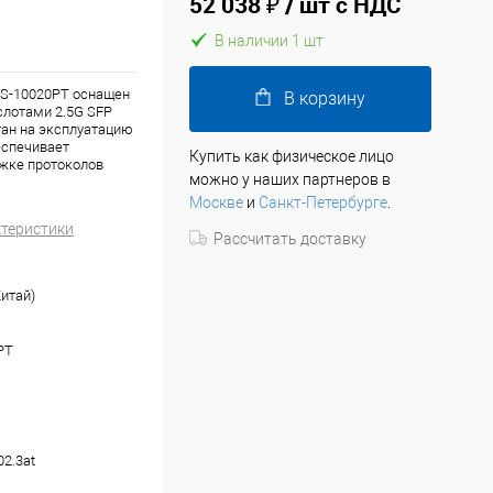
52 038 ₽
/ шт с НДС
В наличии 1 шт
S-10020PT оснащен
В корзину
 слотами 2.5G SFP
тан на эксплуатацию
еспечивает
Купить как физическое лицо
ржке протоколов
можно у наших партнеров в
Москве
и
Санкт-Петербурге
.
ктеристики
Рассчитать доставку
Китай)
PT
02.3at