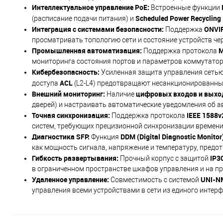
Интеллектуальное управление PoE:
Встроенные функции
Scheduled Power Recycling
(расписание подачи питания) и
Интеграция с системами безопасности:
ONVI
Поддержка
просматривать топологию сети и состояние устройств че
Промышленная автоматизация:
M
Поддержка протокола
мониторинга состояния портов и параметров коммутатор
Кибербезопасность:
Усиленная защита управления сеть
ACL
доступа
(L2-L4) предотвращают несанкционированны
Внешний мониторинг:
цифровых входов и выход
Наличие
дверей) и настраивать автоматические уведомления об 
Точная синхронизация:
IEEE 1588v
Поддержка протокола
систем, требующих прецизионной синхронизации времени
Диагностика SFP:
DDM (Digital Diagnostic Monitor
Функция
как мощность сигнала, напряжение и температуру, предо
Гибкость развертывания:
IP3
Прочный корпус с защитой
в ограниченном пространстве шкафов управления и на п
Удаленное управление:
UNI-N
Совместимость с системой
управления всеми устройствами в сети из единого интерф