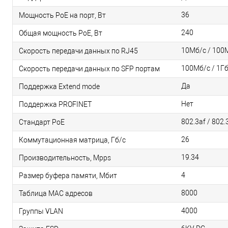
36
Мощность PoE на порт, Вт
240
Общая мощность PoE, Вт
10Мб/с / 100М
Скорость передачи данных по RJ45
100Мб/с / 1Гб
Скорость передачи данных по SFP портам
Да
Поддержка Extend mode
Нет
Поддержка PROFINET
802.3af / 802.
Стандарт PoE
26
Коммутационная матрица, Гб/с
19.34
Производительность, Mpps
4
Размер буфера памяти, Мбит
8000
Таблица MAC адресов
4000
Группы VLAN