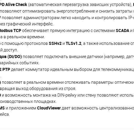
PD Alive Check
(автоматическая перезагрузка зависших устройств),
позволяют оптимизировать энергопотребление и снизить затраты 
F
позволяет администраторам легко находить и контролировать IP-
рез графический интерфейс.
odbus TCP
SCADA
обеспечивает прямую интеграцию с системами
и
а в реальном времени.
SSHv2
TLSv1.2
ю с помощью протоколов
и
, а также использование 
й доступ.
ов (DI/DO)
позволяет подключать внешние датчики (например, дат
аварийных событиях.
2 PTP
делает коммутатор идеальным выбором для телекоммуникац
.
)
позволяет в реальном времени отслеживать параметры оптически
твращая выход оборудования из строя.
0
и возможность монтажа на DIN-рейку или стену позволяют исполь
роизводственных площадках.
MS
CloudViewer
и приложением
дает возможность централизованно
ейса.