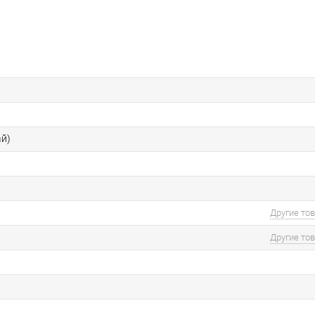
ай)
Другие то
Другие то